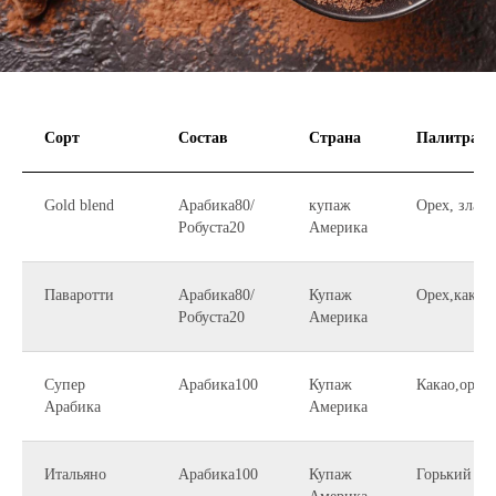
Сорт
Состав
Страна
Палитра
Gold blend
Арабика80/
купаж
Орех, злак
Робуста20
Америка
Паваротти
Арабика80/
Купаж
Орех,какао
Робуста20
Америка
Супер
Арабика100
Купаж
Какао,орех
Арабика
Америка
Итальяно
Арабика100
Купаж
Горький шо