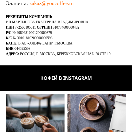
Эл.почта:
zakaz@youcoffee.ru
РЕКВИЗИТЫ КОМПАНИИ:
ИП МАРТЫНОВА ЕКАТЕРИНА ВЛАДИМИРОВНА
ИНН
772565105511
ОГРНИП
310774608500482
Р/С
№ 40802810601200000379
К/С
№ 30101810200000000593
БАНК:
В АО «АЛЬФА-БАНК" Г.МОСКВА
БИК
044525593
АДРЕС:
РОССИЯ, Г. МОСКВА, БЕРЕЖКОВСКАЯ НАБ. 20 СТР.10
КОФЕЙ В INSTAGRAM